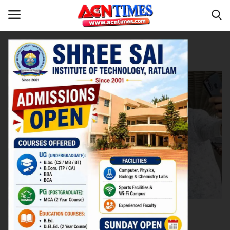
Tag:
Fashion of Urfi Javed
Home
देश
Contact
नीर_का_तीर
मध्यप्रदेश
देश
विदेश
उत्तर प्रदेश