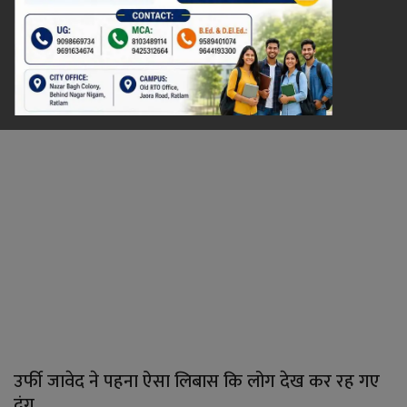
रेलवे
खेल
ज्योतिष
कला-साहित्य
निर्वाचन
धर्म-संस्कृति
करियर
वीडियो
उर्फी जावेद ने पहना ऐसा लिबास कि लोग देख कर रह गए
दंग, ...