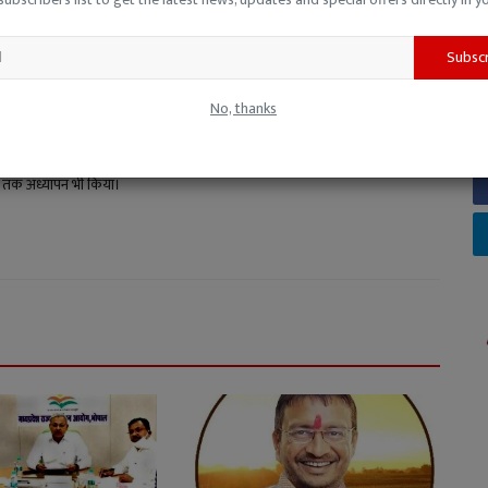
Subsc
य। इस दौरान सांध्य दैनिक 'रतलाम दर्शन' और हिंदी दैनिक 'साभार दर्शन', 'चेतना',
माचार-पत्रों और पत्रिकाओं में पूर्णकालिक संवाददाता, उप-संपादक और समाचार संपादक
No, thanks
स्वतंत्र लेखन के क्षेत्र में निरंतर सक्रिय रहते हुए वर्तमान में समाचार पोर्टल
 में। वर्ष 2011 से अब तक मप्र सरकार से राज्य स्तरीय अधिमान्यता प्राप्त पत्रकार।
्षों तक अध्यापन भी किया।