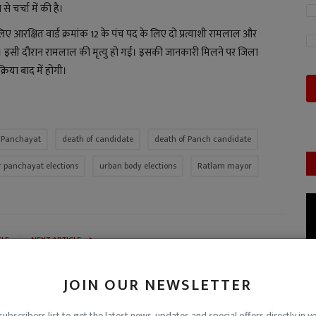
 चर्चा में की है।
ए आरक्षित वार्ड क्रमांक 12 के पंच पद के लिए दो प्रत्याशी रामलाल और
ा। इसी दौरान रामलाल की मृत्यु हो गई। इसकी जानकारी मिलने पर जिला
्रिया बाद में होगी।
v Panchayat
death of candidate
death of Panch candidate
r panchayat elections
urban body elections
Ratlam mayor
CLE
NEXT ARTICLE
हले
झूठे वादों के बादल छटेंगे व विश्वास का सूर्योदय होगा, युवा महापौर
...
प्रत्याशी मयंक...
JOIN OUR NEWSLETTER
subscribers list to get the latest news, updates and special offers directly in y