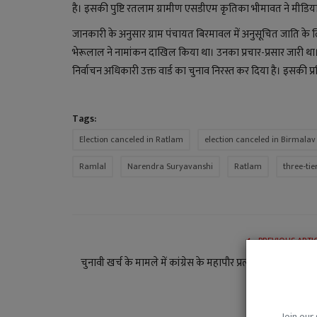
है। इसकी पुष्टि रतलाम ग्रामीण एसडीएम कृतिका भीमावत ने मीडिया से
जानकारी के अनुसार ग्राम पंचायत बिरमावल में अनुसूचित जाति के लि
भेरूलाल ने नामांकन दाखिल किया था। उनका प्रचार-प्रसार जारी थ
निर्वाचन अधिकारी उक्त वार्ड का चुनाव निरस्त कर दिया है। इसकी प्रक
Tags:
Election canceled in Ratlam
election canceled in Birmala
Ramlal
Narendra Suryavanshi
Ratlam
three-tie
PREVIOUS ARTI
चुनावी खर्च के मामले में कांग्रेस के महापौर प्रत्याशी मयंक जाट प
तो भाजपा के 
Join our 