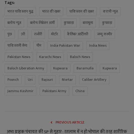
Tags:
भारत पाकिस्तान युद्ध
भारत की खबर
पाकिस्तान की खबर
कराची न्यूज
बलोच न्यूज
बलोच लिब्रेशन आर्मी
कुपवाड़ा
बारामूला
कुपवाड़ा
पुंछ
उरी
राजौरी
मोर्टार
कैलिबर आर्टिलरी
जम्मू कश्मीर
पाकिस्तानी सेना
चीन
India Pakistan War
India News
Pakistan News
Karachi News
Baloch News
Baloch Liberation Army
Kupwara
Baramulla
Kupwara
Poonch
Uri
Rajouri
Mortar
Caliber Artillery
Jammu Kashmir
Pakistani Army
China
PREVIOUS ARTICLE
अभा ग्राहक पंचायत की SP से गुहार : रतलाम में न हो भोपाल की तरह शारीरिक