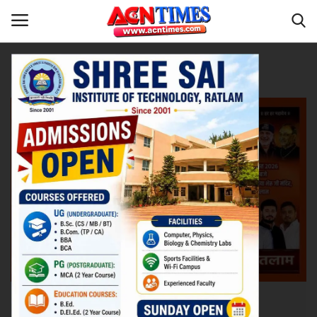
धर्म-संस्कृति
Home
Contact
नीर_का_तीर
मध्यप्रदेश
देश
विदेश
उत्तर प्रदेश