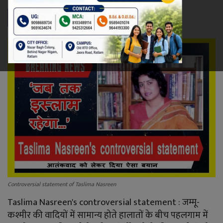
रेलवे
खेल
ज्योतिष
कला-साहित्य
निर्वाचन
धर्म-संस्कृति
करियर
Controversial statement of Taslima Nasreen
वीडियो
Taslima Nasreen's controversial statement : जम्मू-
कश्मीर की वादियों में सामान्य होते हालातों के बीच पहलगाम में