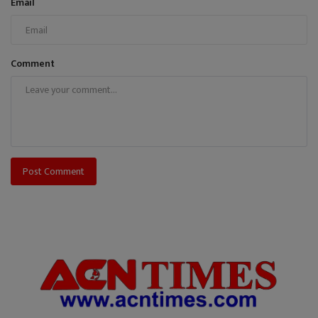
Email
Comment
Post Comment