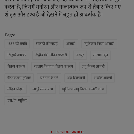
करता है, जिसमें मनोरम और कलात्मक रूप से तैयार किए गए
शॉट्स और दृश्य हैं जो देखने में बहुत ही आकर्षक हैं।
Tags:
1857 की क्रांति
आजादी की लड़ाई
आजादी
म्यूजिकल फिल्म आजादी
सिद्धार्थ काश्यप
केंद्रीय मंत्री नितिन गडकरी
नागपुर
रतलाम न्यूज
चेतन्य काश्यप
रतलाम विधायक चेतन्य काश्यप
लघु फिल्म आजादी
वीएफएक्स इफेक्ट
इतिहास के पन्ने
अंशु विजयवर्गी
शकील आज़मी
मोहित चौहान
जादुई समय यात्रा
म्यूजिकल लघु फिल्म आजादी लांच
एस. के. म्यूजिक
PREVIOUS ARTICLE