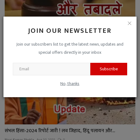
खबर न्यायपालिका की : देश के विभिन्न उच्च न्यायालयों के ...
JOIN OUR NEWSLETTER
Niraj Kumar Shukla
Sep 23, 2024
0
Join our subscribers list to get the latest news, updates and
special offers directly in your inbox
Subscribe
No, thanks
संभल हिंसा-2024 रिपोर्ट जारी ! लव जिहाद, हिंदू पलायन और...
Niraj Kumar Shukla
Aug 30, 2025
0