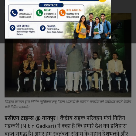
रेलवे
खेल
ज्योतिष
कला-साहित्य
निर्वाचन
धर्म-संस्कृति
सिद्धार्थ काश्यप द्वारा निर्मित म्यूजिकल लघु फिल्म आजादी के लांचिंग समारोह को संबोधित करते केंद्रीय
करियर
मंत्री नितिन गडकरी।
एसीएन टाइम्स
@
नागपुर
।
केंद्रीय सड़क परिवहन मंत्री नितिन
वीडियो
गडकरी (Nitin Gadkari) ने कहा है कि हमारे देश का इतिहास
बहुत समृद्ध है। अगर हम स्वतंत्रता संग्राम के महान देशभक्तों और