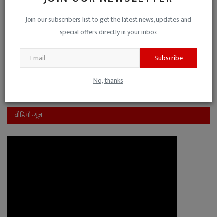
पक्ष-विपक्ष की मिली-जुली कुश्ती है, इसलिए नो-कमेंट।
Join our subscribers list to get the latest news, updates and
यह जनहित के मुद्दों से ध्यान भटकाने की साजिश है।
special offers directly in your inbox
Subscribe
View Results
Vote
No, thanks
वीडियो न्यूज