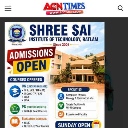
Tag:
Chief Minister Chouhan
Home
भोपाल
Contact
नीर_का_तीर
मध्यप्रदेश
देश
विदेश
उत्तर प्रदेश