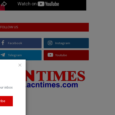
FOLLOW US
Facebook
Instagram
Telegram
Youtube
our inbox
ribe