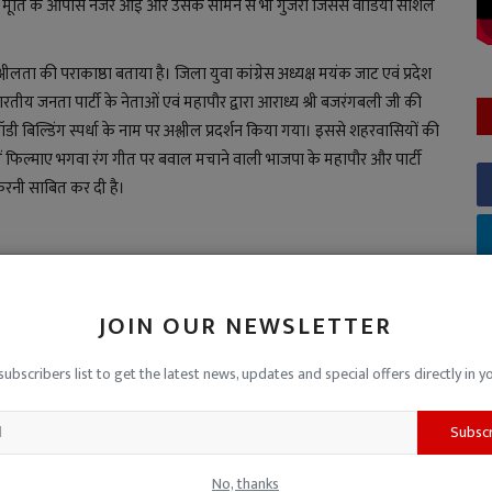
र मूर्ति के आपास नजर आईं और उसके सामने से भी गुजरीं जिससे वीडियो सोशल
ीलता की पराकाष्ठा बताया है। जिला युवा कांग्रेस अध्यक्ष मयंक जाट एवं प्रदेश
भारतीय जनता पार्टी के नेताओं एवं महापौर द्वारा आराध्य श्री बजरंगबली जी की
बॉडी बिल्डिंग स्पर्धा के नाम पर अश्लील प्रदर्शन किया गया। इससे शहरवासियों की
में फिल्माए भगवा रंग गीत पर बवाल मचाने वाली भाजपा के महापौर और पार्टी
रनी साबित कर दी है।
ो सुबह 11 बजे शहर के धानमंडी चौराहे पर हनुमान चालीसा का आयोजन किया
भाग्रह पहुंचेंगे। जिस सभाग्रह में सनातन धर्म एवं सांस्कृति का बजरंग बली के
JOIN OUR NEWSLETTER
कांग्रेस के अन्य वरिष्ठ नेता भी मौजूद रहेंगे।
subscribers list to get the latest news, updates and special offers directly in y
Subsc
Congress told body building competition the height of obscenity
Sanatan Dharma
Sanatan culture
Ratlam Congress
No, thanks