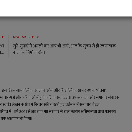
B J P
Hey Ram
CLE
NEXT ARTICLE
्रा
सुनें-सुनाएं में अगली बार आप भी आएं, आज के सृजन से ही रचनात्मक
...
कल का निर्माण होगा
य। इस दौरान सांध्य दैनिक 'रतलाम दर्शन' और हिंदी दैनिक 'साभार दर्शन', 'चेतना',
माचार-पत्रों और पत्रिकाओं में पूर्णकालिक संवाददाता, उप-संपादक और समाचार संपादक
स्वतंत्र लेखन के क्षेत्र में निरंतर सक्रिय रहते हुए वर्तमान में समाचार पोर्टल
 में। वर्ष 2011 से अब तक मप्र सरकार से राज्य स्तरीय अधिमान्यता प्राप्त पत्रकार।
्षों तक अध्यापन भी किया।