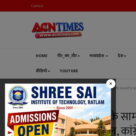
Contact
HOME
नीर_का_तीर
मध्यप्रदेश
देश
वीडियो
YOUTUBE
×
Home
मध्यप्रदेश
रतलाम
हे राम ! बजरंग बली के सामने महिला शरीर साधकों के प्रद
रतलाम
हे राम ! बजरंग बली के सा
प्रदर्शन पर मचा बवाल, का