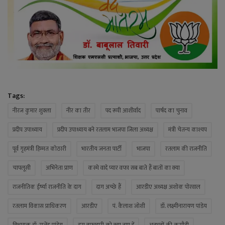
Tags:
नीरज कुमार शुक्ला
नीर का तीर
पद रूपी आशीर्वाद
पार्षद का चुनाव
प्रदीप उपाध्याय
प्रदीप उपाध्याय बने रतलाम भाजपा जिला अध्यक्ष
मंत्री चेतन्य काश्यप
पूर्व गृहमंत्री हिम्मत कोठारी
भारतीय जनता पार्टी
भाजपा
रतलाम की राजनीति
चापलूसी
अभिनेता प्राण
कस्मे वादे प्यार वफा सब बाते हैं बातों का क्या
राजनीतिक ईर्ष्या राजनीति के दाग
दाग अच्छे हैं
आरडीए अध्यक्ष अशोक पोरवाल
रतलाम विकास प्राधिकरण
आरडीए
पं. कैलाश जोशी
डॉ. लक्ष्मीनारायण पांडेय