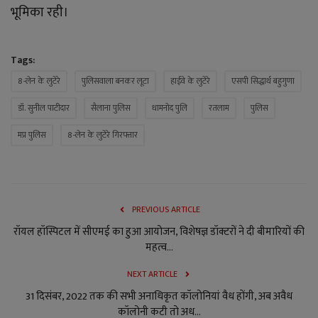
भूमिका रही।
Tags:
8-लेन के लुटेरे
पुलिसवाला बनकर लूटा
हाईवे के लुटेरे
एसपी सिद्धार्थ बहुगुणा
डॉ. सुनील पाटीदार
सैलाना पुलिस
धामनोद पुलि
रतलाम
पुलिस
मप्र पुलिस
8-लेन के लुटेरे गिरफ्तार
PREVIOUS ARTICLE
रॉयल हॉस्पिटल में सीएमई का हुआ आयोजन, विशेषज्ञ डॉक्टरों ने दी बीमारियों की
महत्व...
NEXT ARTICLE
31 दिसंबर, 2022 तक की सभी अनाधिकृत कॉलोनियां वैध होंगी, अब अवैध
कॉलोनी कटी तो अध...