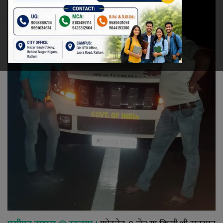
रेलवे
खेल
ज्योतिष
कला-साहित्य
निर्वाचन
धर्म-संस्कृति
करियर
वीडियो