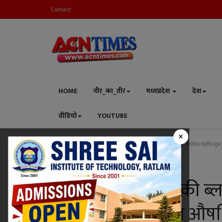
Contact
HOME
नीर_का_तीर
मध्यप्रदेश
देश
वीडियो
YOUTUBE
×
Home
मध्यप्रदेश
रतलाम
खून से हस्ताक्षर कर की ब्लड कंपोनेंट सेपरेशन मशीन शुरू 
रतलाम
खून से हस्ताक्षर कर की ब्
करने की मांग, केंद्रीय औषध