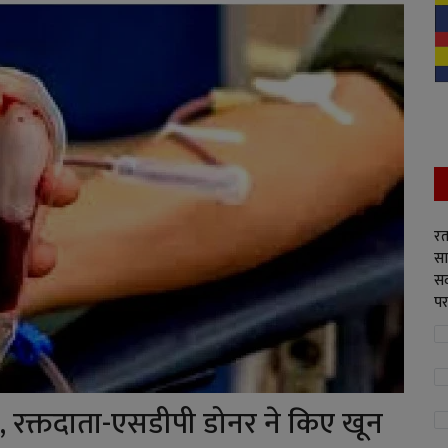
रत
सा
सद
पर
पत्र, रक्तदाता-एसडीपी डोनर ने किए खून