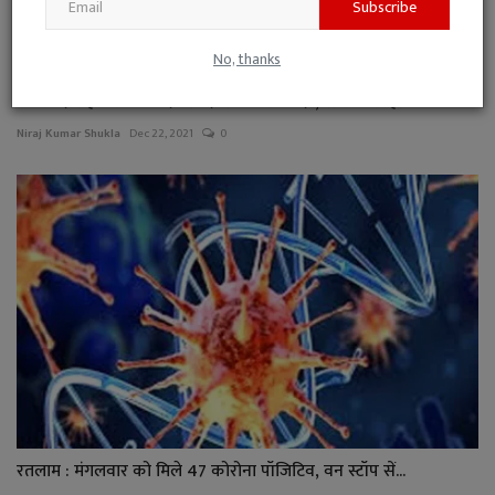
Subscribe
No, thanks
पिपलौदा तहसील का बदमाश देवराम जिला बदर, रतलाम सहित 6 जि...
Niraj Kumar Shukla
Dec 22, 2021
0
रतलाम : मंगलवार को मिले 47 कोरोना पॉजिटिव, वन स्टॉप सें...