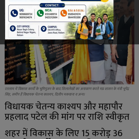
रेलवे
खेल
ज्योतिष
कला-साहित्य
निर्वाचन
रतलाम में विकास कार्यों के भूमिपूजन के बाद शिलालेखों का अनावरण करते मप्र शासन के मंत्री भूपेंद्र
धर्म-संस्कृति
सिंह, समीप हैं विधायक चेतन्य काश्यप, दिलीप मकवाना व अन्य।
विधायक चेतन्य काश्यप और महापौर
करियर
प्रहलाद पटेल की मांग पर राशि स्वीकृत
वीडियो
शहर में विकास के लिए 15 करोड़ 36