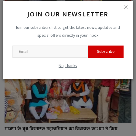
JOIN OUR NEWSLETTER
डॉ. पं. शिवशक्तिलाल शर्मा आयुर्वेद मेडिकल कॉलेज के स्टू...
Join our subscribers list to get the latest news, updates and
special offers directly in your inbox
Niraj Kumar Shukla
Jul 3, 2022
0
Subscribe
No, thanks
भाजपा के बूथ विस्तारक महाअभियान का विधायक काश्यप ने किय...