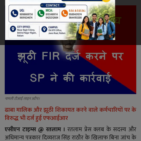
रेलवे
खेल
ज्योतिष
कला-साहित्य
निर्वाचन
धर्म-संस्कृति
नामली टीआई लाइन अटैच।
ढाबा मालिक और झूठी शिकायत करने वाले कर्मचारियों पर के
करियर
विरुद्ध भी दर्ज हुई एफआईआर
वीडियो
एसीएन टाइम्स @ रतलाम ।
रतलाम प्रेस क्लब के सदस्य और
अधिमान्य पत्रकार दिव्यराज सिंह राठौर के खिलाफ बिना जांच के