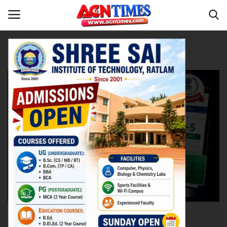
Tag:
Income Tax Return
Home
देश
Contact
नीर_का_तीर
मध्यप्रदेश
देश
विदेश
उत्तर प्रदेश