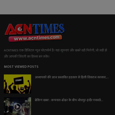
ACNTIMES एक डिजिटल न्यूज प्लेटफॉर्म है। यहां सूचनाएं और खबरें वही मिलेंगी, जो सही हों
और आपकी जिंदगी का हिस्सा बन सकें।
MOST VIEWED POSTS
अध्यापकों की आज प्रस्तावित हड़ताल से हिली शिवराज सरकार,...
ब्रेकिंग खबर : कचनारा-ढोढर के बीच जोधपुर-इंदौर एक्सप्रे...