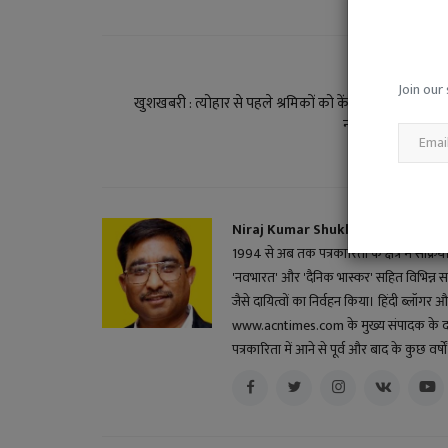
PREVIOUS ARTI
Join our 
खुशखबरी : त्योहार से पहले श्रमिकों को केंद्र सरकार का तोह
न्यूनतम मजदूरी की द
Niraj Kumar Shukla
1994 से अब तक पत्रकारिता के क्षेत्र में सक्रि
'नवभारत' और 'दैनिक भास्कर' सहित विभिन्न स
जैसे दायित्वों का निर्वहन किया। हिंदी ब्लॉगर और 
www.acntimes.com के मुख्य संपादक के दायित्व
पत्रकारिता में आने से पूर्व और बाद के कुछ वर