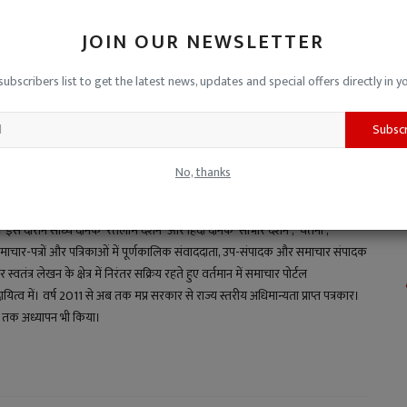
JOIN OUR NEWSLETTER
CLE
NEXT ARTICLE
subscribers list to get the latest news, updates and special offers directly in y
फा,
ये कैसे पंचायत सचिव ? 2.50 लाख रुपए आहरण के बाद भी नहीं बना
...
सामुदायिक स्वच्छता प...
Subsc
No, thanks
य। इस दौरान सांध्य दैनिक 'रतलाम दर्शन' और हिंदी दैनिक 'साभार दर्शन', 'चेतना',
माचार-पत्रों और पत्रिकाओं में पूर्णकालिक संवाददाता, उप-संपादक और समाचार संपादक
स्वतंत्र लेखन के क्षेत्र में निरंतर सक्रिय रहते हुए वर्तमान में समाचार पोर्टल
 में। वर्ष 2011 से अब तक मप्र सरकार से राज्य स्तरीय अधिमान्यता प्राप्त पत्रकार।
्षों तक अध्यापन भी किया।