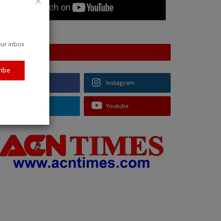
our inbox
FOLLOW US
ribe
Facebook
Instagram
Telegram
Youtube