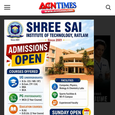
Tag:
Girija Oak
Home
मनोरंजन
Contact
नीर_का_तीर
मध्यप्रदेश
देश
विदेश
उत्तर प्रदेश