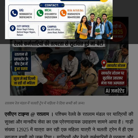
रेलवे
खेल
ज्योतिष
कला-साहित्य
निर्वाचन
धर्म-संस्कृति
रतलाम रेल मंडल में चलती ट्रेन में महिला ने दिया बच्ची को जन्म।
करियर
एसीएन टाइम्स
@
रतलाम ।
पश्चिम रेलवे के रतलाम मंडल पर यात्रियों की
सुरक्षा और मानवीय सेवा का एक प्रेरणादायक उदाहरण सामने आया है। गाड़ी
वीडियो
संख्या
12925
में यात्रा कर रही एक महिला यात्री ने चलती ट्रेन में ही एक
नवजात बच्ची को जन्म दिया। यात्रियों और रेलवे कर्मचारियों ने प्रसूता और