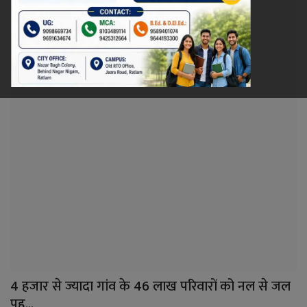
रेलवे
खेल
ज्योतिष
कला-साहित्य
निर्वाचन
धर्म-संस्कृति
करियर
वीडियो
4 हजार से ज्यादा गांव के 46 लाख परिवारों को नल से जल
पह...