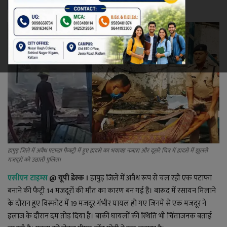
रेलवे
खेल
ज्योतिष
कला-साहित्य
निर्वाचन
धर्म-संस्कृति
हापुड़ जिले में अवैध पटाखा फैक्ट्री में हुए हादसे का भयावह नजारा और दूसरे चित्र में हादसे में झुलसे
मजदूरों को उठाती पुलिस।
करियर
एसीएन टाइम्स
@ यूपी डेस्क ।
हापुड़ जिले में अवैध रूप से चल रही एक पटाफा
बनाने की फैट्री 14 मजदूरों की मौत का कारण बन गई हैं। बारूद में रसायन मिलाने
वीडियो
के दौरान हुए विस्फोट में 19 मजदूर गंभीर घायल हो गए जिनमें से एक मजदूर ने
इलाज के दौरान दम तोड़ दिया है। बाकी घायलों की स्थिति भी चिंताजनक बताई