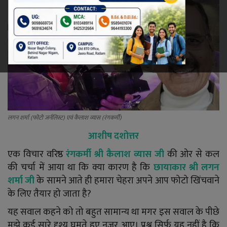
रेलवे
खेल
ज्योतिष
कला-साहित्य
लगन शर्मा (फोटो जर्नलिस्ट) एवं कैलाश व्यास (रंगकर्मी)
निर्वाचन
आशीष दशोत्तर
धर्म-संस्कृति
एक विचार वरिष्ठ
रंगकर्मी श्री कैलाश व्यास जी
की ओर से कल
की चर्चा में आया था कि क्या कारण है कि
छायाकार श्री लगन
करियर
शर्मा जी
के सामने आते ही हमारा चेहरा अपने आप फोटो खिंचवाने
के लिए तैयार हो जाता है?
वीडियो
यह सवाल कहने को तो बहुत सामान्य था मगर इस सवाल के पीछे
मुझे कई सारे दृश्य घूमते हुए नज़र आए। प्रश्न सिर्फ़ यह नहीं है कि