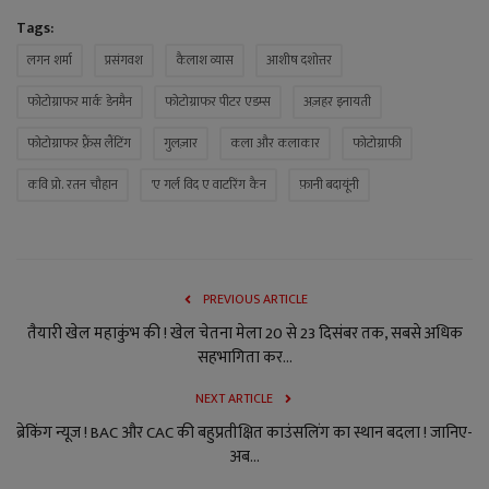
Tags:
लगन शर्मा
प्रसंगवश
कैलाश व्यास
आशीष दशोत्तर
फोटोग्राफर मार्क डेनमैन
फोटोग्राफर पीटर एडम्स
अज़हर इनायती
फोटोग्राफर फ़्रैंस लैंटिंग
गुलज़ार
कला और कलाकार
फोटोग्राफी
कवि प्रो. रतन चौहान
'ए गर्ल विद ए वाटरिंग कैन
फ़ानी बदायूंनी
PREVIOUS ARTICLE
तैयारी खेल महाकुंभ की ! खेल चेतना मेला 20 से 23 दिसंबर तक, सबसे अधिक
सहभागिता कर...
NEXT ARTICLE
ब्रेकिंग न्यूज ! BAC और CAC की बहुप्रतीक्षित काउंसलिंग का स्थान बदला ! जानिए-
अब...