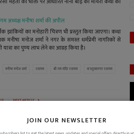
्त नरसी मेहता की भक्ति पर आधारित नानी बाई का मायरा कथा का
िगम अध्यक्ष मनीषा शर्मा की अपील
्षक झांकियों का मनोहारी चित्रण भी प्रस्तुत किया जाएगा। कथा
जक मनीषा मनोज शर्मा ने नगर के समस्त धर्मप्रेमी नागरिकों से
ात्रा का पुण्य लाभ लेने का आग्रह किया है।
मनीषा मनोज शर्मा
रतलाम
श्री राम मंदिर रतलाम
कस्तूरबानगर रतलाम
CLE
NEXT ARTICLE
 10
शैक्षणिक भ्रमण : आकाशगंगा उतरी ज़मीन पर, चंद्रमा आया सूर्य और
...
पृथ्वी के बीच, किर...
JOIN OUR NEWSLETTER
subscribers list to get the latest news, updates and special offers directly in y