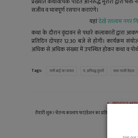
प्रख्यात कथावाचक पंडित अनिरुद्ध मुरारी द्वारा भक
सजीव व भावपूर्ण रसपान कराएंगे।
यहां
देखें रतलाम नगर न
कथा के दौरान वृंदावन से पधारे कलाकारों द्वारा आकर
प्रतिदिन दोपहर 12.30 बजे से होगी। कार्यक्रम संयो
अधिक से अधिक संख्या में उपस्थित होकर कथा व पोथी य
Tags:
नानी बाई का मायरा
पं. अनिरुद्ध मुरारी
भक्त नरसी मेहता
PREVIOUS ARTI
तैयारी शुरू ! चेतन्य काश्यप फाउंडेशन का प्रतिभा सम्मान समारोह
जनवरी को होगा, 
Join our 