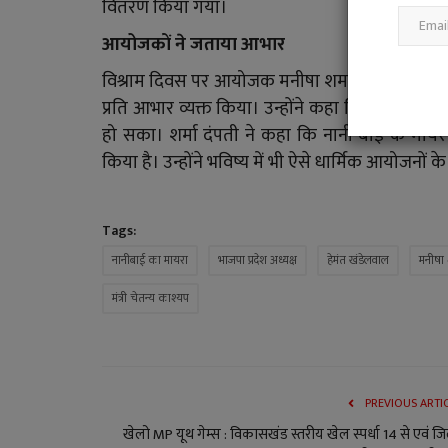
वितरण किया गया।
आयोजकों ने जताया आभार
विश्राम दिवस पर आयोजक मनीषा शर्मा एवं श्री मनोज शर
प्रति आभार व्यक्त किया। उन्होंने कहा कि विभिन्न 
हो सका। शर्मा दंपती ने कहा कि नानी बाई के मायरे
किया है। उन्होंने भविष्य में भी ऐसे धार्मिक आयोजनों 
Tags:
नानीबाई का मायरा
भाजपा प्रदेश अध्यक्ष
हेमंत खंडेलवाल
मनीषा श
मंत्री चेतन्य काश्यप
PREVIOUS ARTI
खेलो MP यूथ गेम्स : विकासखंड स्तरीय खेल स्पर्धा 14 से एवं ज