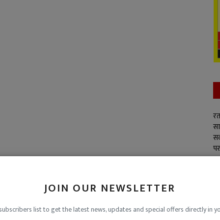
रत
सा
सद
पर
JOIN OUR NEWSLETTER
subscribers list to get the latest news, updates and special offers directly in y