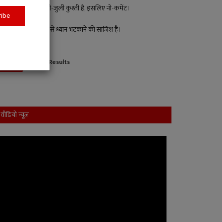
पक्ष-विपक्ष की मिली-जुली कुश्ती है, इसलिए नो-कमेंट।
ribe
यह जनहित के मुद्दों से ध्यान भटकाने की साजिश है।
View Results
Vote
वीडियो न्यूज