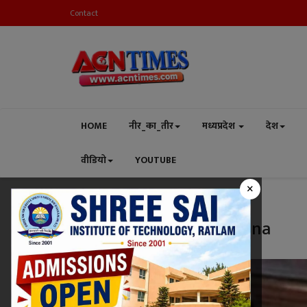
Contact
HOME
नीर_का_तीर
मध्यप्रदेश
देश
वीडियो
YOUTUBE
×
Home
freedom from corona
Tag:
freedom from corona
देश