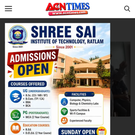
Tag:
Kavita Virsh
Home
रतलाम
Contact
नीर_का_तीर
मध्यप्रदेश
देश
विदेश
उत्तर प्रदेश