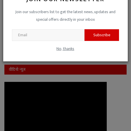
पक्ष-विपक्ष की मिली-जुली कुश्ती है, इसलिए नो-कमेंट।
Join our subscribers list to get the latest news, updates and
यह जनहित के मुद्दों से ध्यान भटकाने की साजिश है।
special offers directly in your inbox
Subscribe
View Results
Vote
No, thanks
वीडियो न्यूज