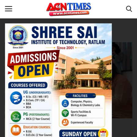
Tag:
Shiva Family
Home
धर्म-संस्कृति
Contact
नीर_का_तीर
मध्यप्रदेश
देश
विदेश
उत्तर प्रदेश