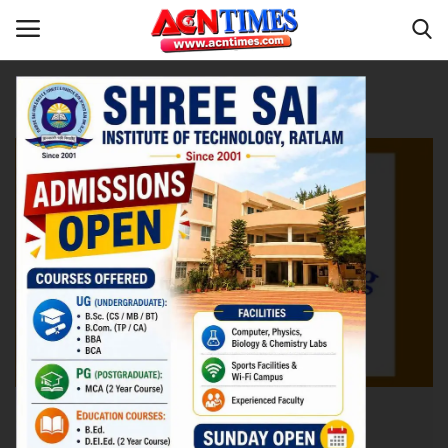
Tag:
three-tier elections
Home
रतलाम
Contact
नीर_का_तीर
मध्यप्रदेश
देश
विदेश
उत्तर प्रदेश