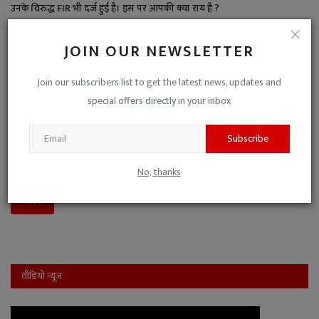
उनके विरुद्ध FIR भी दर्ज हुई है। इस पर आपकी क्या राय है ?
पार्षद ने गलत किया है, इसलिए यह कार्रवाई उचित है।
JOIN OUR NEWSLETTER
इतना बड़ा अपराध नहीं है, जितनी बड़ी कार्रवाई की गई।
Join our subscribers list to get the latest news, updates and
बड़ा अपराध है, पार्षद पद से बर्खास्त भी करना चाहिए।
special offers directly in your inbox
पक्ष-विपक्ष की मिली-जुली कुश्ती है, इसलिए नो-कमेंट।
Subscribe
यह जनहित के मुद्दों से ध्यान भटकाने की साजिश है।
No, thanks
View Results
Vote
वीडियो न्यूज