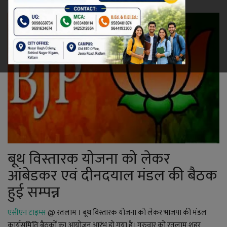
रेलवे
खेल
ज्योतिष
कला-साहित्य
निर्वाचन
धर्म-संस्कृति
बूथ विस्तारक योजना को लेकर
आंबेडकर एवं दीनदयाल मंडल की बैठक
करियर
हुई सम्पन्न
वीडियो
एसीएन टाइम्स
@ रतलाम । बूथ विस्तारक योजना को लेकर भाजपा की मंडल
कार्यसमिति बैठकों का आयोजन आरंभ हो गया है। गुरुवार को रतलाम शहर