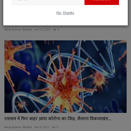
No, thanks
गौशाला रोड पर हफ्ता वसूली और नमकीन दुकान में तोड़फोड़ क...
Niraj Kumar Shukla
Jan 10, 2024
0
रतलाम में फिर बाहर आया कोरोना का जिन्न, सैलाना विकासखंड...
Niraj Kumar Shukla
Apr 8, 2022
0