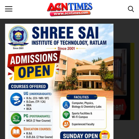
Tag:
Bangladeshi writer
Home
विदेश
Contact
नीर_का_तीर
मध्यप्रदेश
देश
विदेश
उत्तर प्रदेश