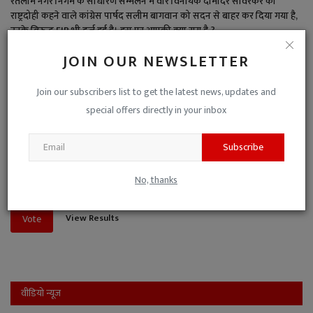
रतलाम नगर निगम के साधारण सम्मेलन में वीर विनायक दामोदर सावरकर को
राष्ट्रदोही कहने वाले कांग्रेस पार्षद सलीम बागवान को सदन से बाहर कर दिया गया है,
उनके विरुद्ध FIR भी दर्ज हुई है। इस पर आपकी क्या राय है ?
पार्षद ने गलत किया है, इसलिए यह कार्रवाई उचित है।
JOIN OUR NEWSLETTER
इतना बड़ा अपराध नहीं है, जितनी बड़ी कार्रवाई की गई।
Join our subscribers list to get the latest news, updates and
special offers directly in your inbox
बड़ा अपराध है, पार्षद पद से बर्खास्त भी करना चाहिए।
पक्ष-विपक्ष की मिली-जुली कुश्ती है, इसलिए नो-कमेंट।
Subscribe
यह जनहित के मुद्दों से ध्यान भटकाने की साजिश है।
No, thanks
View Results
Vote
वीडियो न्यूज