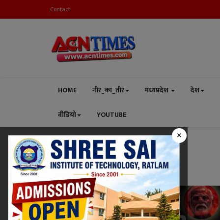
Contact
HOME
नीर_का_तीर
मध्यप्रदेश
देश
वीडियो
YOUTUBE
×
Home
Baloch News
Tag:
Baloch News
देश