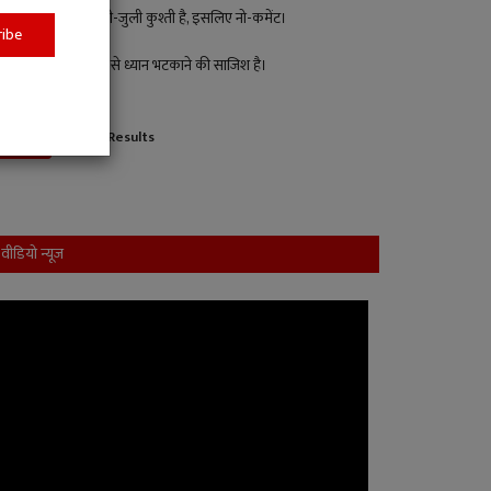
पक्ष-विपक्ष की मिली-जुली कुश्ती है, इसलिए नो-कमेंट।
ribe
यह जनहित के मुद्दों से ध्यान भटकाने की साजिश है।
View Results
Vote
वीडियो न्यूज