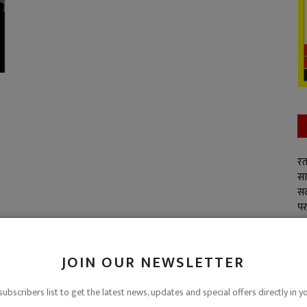
रत
सा
सद
पर
JOIN OUR NEWSLETTER
subscribers list to get the latest news, updates and special offers directly in y