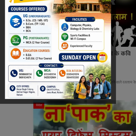
‘ऑपरेशन सिंदूर’ अभी जारी है ! रतलाम के कवि
अज़हर हाशमी ...
Niraj Kumar Shukla
May 9, 2025
0
‘पहलगाम’ में हुए आतंकी हमले का बदला लेने का आह्वान करने वाले रतलाम क
कवि और लेख...
विदेश