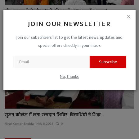
मौन रह कर पेड़ों और परिंदों की रक्षा के लिए उठाई ‘आवाज’...
Niraj Kumar Shukla
Jul 18, 2023
0
JOIN OUR NEWSLETTER
Join our subscribers list to get the latest news, updates and
special offers directly in your inbox
Subscribe
No, thanks
सृजन कॉलेज में लगा रक्तदान शिविर, विद्यार्थियों ने शिक्...
Niraj Kumar Shukla
Nov 6, 2023
0