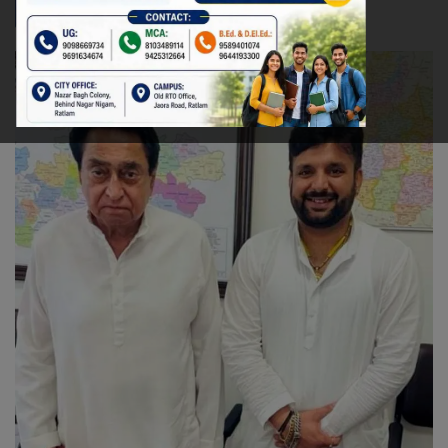
रेलवे
खेल
ज्योतिष
कला-साहित्य
निर्वाचन
धर्म-संस्कृति
करियर
वीडियो