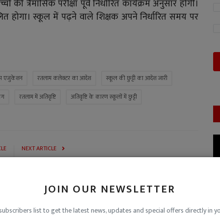
ं की त्रैमासिक परीक्षा पूर्व निर्धारित कार्यक्रम अनुसार होगी।
लित होगा। स्कूल में पढ़ने वाले शिक्षक अपने निर्धारित समय पर
म एजुकेशन
रतलाम कलेक्टर का आदेश
स्कूल की छुट्टी का आदेश जारी
िंग
रतलाम में अतिवृष्टि
अतिवृष्टि के कारण स्कूलों में छुट्टी
CLE
NEXT ARTICLE
 पर
डॉ. जयकुमार 'जलज' स्मृति में आयोजित होगी कविता प्रतियोगिता, 30
...
अक्टूबर तक स्वीका...
JOIN OUR NEWSLETTER
subscribers list to get the latest news, updates and special offers directly in y