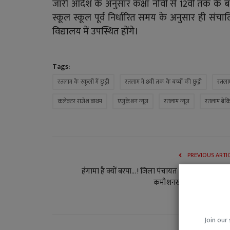
जारी आदेश के अनुसार कक्षा नौवीं से 12वीं तक के बच्चो
स्कूल स्कूल पूर्व निर्धारित समय के अनुसार ही संचा
विद्यालय में उपस्थित होंगे।
Tags:
रतलाम के स्कूलों में छुट्टी
रतलाम में 8वीं तक के बच्चों की छुट्टी
रतला
कलेक्टर राजेश बाथम
एजुकेशन न्यूज
रतलाम न्यूज
रतलाम ब्रेक
PREVIOUS ARTI
हंगामा है क्यों बरपा... ! जिला पंचायत अध्यक्ष और सीईओ
कमीशनखोरी का आरोप, अध्य
Join our 