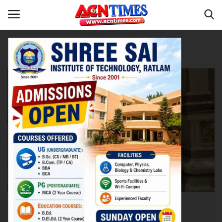
Tag:
Advocate Aditi Dawesar
Home
रतलाम
Contact
नीर_का_तीर
मध्यप्रदेश
देश
विदेश
उत्तर प्रदेश