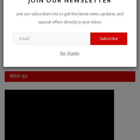
JOIN OUR NEWSLETTER
पक्ष-विपक्ष की मिली-जुली कुश्ती है, इसलिए नो-कमेंट।
Join our subscribers list to get the latest news, updates and
special offers directly in your inbox
यह जनहित के मुद्दों से ध्यान भटकाने की साजिश है।
Subscribe
View Results
Vote
No, thanks
वीडियो न्यूज