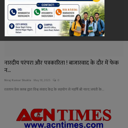
रेलवे
खेल
ज्योतिष
कला-साहित्य
नारदीय परंपरा और पत्रकारिता ! बाजारवाद के दौर में फेक
न...
निर्वाचन
Niraj Kumar Shukla
May 18, 2025
0
धर्म-संस्कृति
रतलाम प्रेस क्लब द्वारा विश्व संवाद केंद्र के सहयोग से महर्षि श्री नारद जयंती के...
करियर
वीडियो