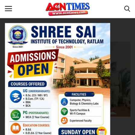
Tag:
MP Headlines
Home
रतलाम
Contact
नीर_का_तीर
मध्यप्रदेश
देश
विदेश
उत्तर प्रदेश