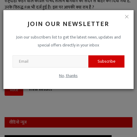
राष्ट्रदोही कहने वाले कांग्रेस पार्षद सलीम बागवान को सदन से बाहर कर दिया गया है,
उनके विरुद्ध FIR भी दर्ज हुई है। इस पर आपकी क्या राय है ?
पार्षद ने गलत किया है, इसलिए यह कार्रवाई उचित है।
JOIN OUR NEWSLETTER
इतना बड़ा अपराध नहीं है, जितनी बड़ी कार्रवाई की गई।
Join our subscribers list to get the latest news, updates and
बड़ा अपराध है, पार्षद पद से बर्खास्त भी करना चाहिए।
special offers directly in your inbox
पक्ष-विपक्ष की मिली-जुली कुश्ती है, इसलिए नो-कमेंट।
Subscribe
यह जनहित के मुद्दों से ध्यान भटकाने की साजिश है।
No, thanks
View Results
Vote
वीडियो न्यूज