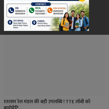
रेलवे
खेल
ज्योतिष
कला-साहित्य
निर्वाचन
धर्म-संस्कृति
करियर
वीडियो
रतलाम रेल मंडल की बड़ी उपलब्धि ! TTE लॉबी को
बायोमेट्रि...