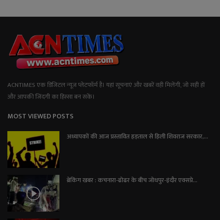
ACNTIMES एक डिजिटल न्यूज प्लेटफॉर्म है। यहां सूचनाएं और खबरें वही मिलेंगी, जो सही हों
और आपकी जिंदगी का हिस्सा बन सकें।
MOST VIEWED POSTS
अध्यापकों की आज प्रस्तावित हड़ताल से हिली शिवराज सरकार,...
ब्रेकिंग खबर : कचनारा-ढोढर के बीच जोधपुर-इंदौर एक्सप्रे...