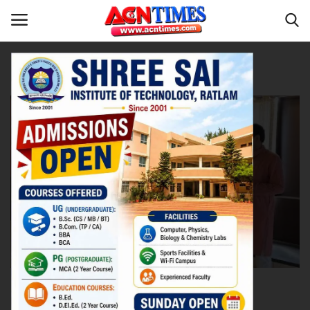
Tag:
YouTube Channel
Home
रतलाम
Contact
नीर_का_तीर
मध्यप्रदेश
देश
विदेश
उत्तर प्रदेश