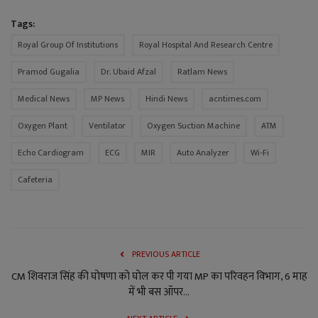
Tags:
Royal Group Of Institutions
Royal Hospital And Research Centre
Pramod Gugalia
Dr. Ubaid Afzal
Ratlam News
Medical News
MP News
Hindi News
acntimes.com
Oxygen Plant
Ventilator
Oxygen Suction Machine
ATM
Echo Cardiogram
ECG
MIR
Auto Analyzer
Wi-Fi
Cafeteria
PREVIOUS ARTICLE
CM शिवराज सिंह की घोषणा को घोल कर पी गया MP का परिवहन विभाग, 6 माह
में भी बस ऑपर...