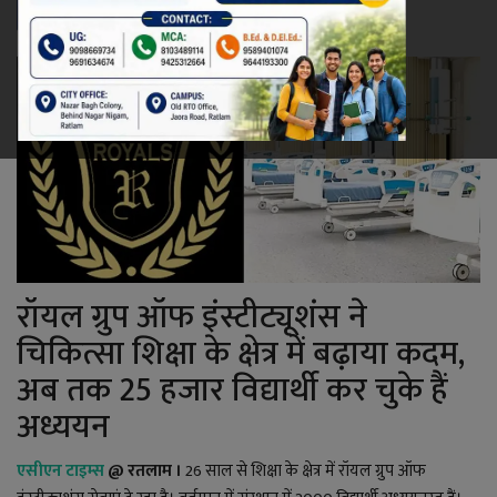
रेलवे
खेल
ज्योतिष
कला-साहित्य
निर्वाचन
रॉयल ग्रुप ऑफ इंस्टीट्यूशंस ने
धर्म-संस्कृति
चिकित्सा शिक्षा के क्षेत्र में बढ़ाया कदम,
अब तक 25 हजार विद्यार्थी कर चुके हैं
करियर
अध्ययन
वीडियो
एसीएन टाइम्स
@
रतलाम
।
26 साल से शिक्षा के क्षेत्र में रॉयल ग्रुप ऑफ