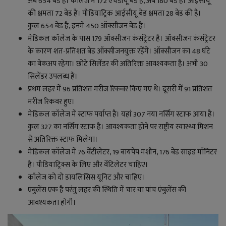
अब
654
बेड हैं। कॉलेज में
172
एचडीयू बेड है, अब
180
बेड है। आईसीयू
की क्षमता
72
बेड है। पीडियाट्रिक आईसीयू बेड क्षमता
28
बेड की है।
कुल
654
बेड है, इनमें
450
ऑक्सीजन बेड है।
मेडिकल कॉलेज के पास
179
ऑक्सीजन कंसंट्रेटर है। ऑक्सीजन कंसंट्रेटर
के कारण शत-प्रतिशत बेड ऑक्सीजनयुक्त रहेंगे। ऑक्सीजन का
48
घंटे
का बेकअप रहेगा। छोटे सिलेंडर की अतिरिक्त आवश्यकता है। अभी 30
सिलेंडर उपलब्ध हैं।
प्रथम लहर में
96
प्रतिशत मरीज रिकवर किए गए थे। दूसरी में
91
प्रतिशत
मरीज रिकवर हुए।
मेडिकल कॉलेज में स्टाफ पर्याप्त है। यहां
307
नया नर्सिंग स्टाफ आया है।
कुल
327
का नर्सिंग स्टाफ है। आवश्यकता होने पर राष्ट्रीय स्वास्थ्य मिशन
से अतिरिक्त स्टाफ मिलेगा।
मेडिकल कॉलेज में 76 वेंटीलेटर, 19 बायपेप मशीन, 176 बेड साइड मॉनिटर
है। पीडियाट्रिक्स के लिए और वेंटिलेटर चाहिए।
कॉलेज को दो डायलिसिस यूनिट और चाहिए।
एंबुलेंस एक है परंतु लहर की स्थिति में चार या पांच एंबुलेंस की
आवश्यकता होगी।