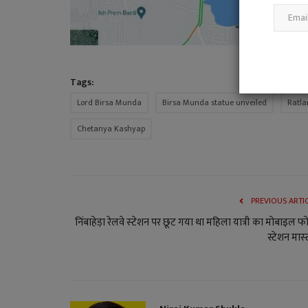
Tags:
Lord Birsa Munda
Birsa Munda statue unveiled
Ratl
Chetanya Kashyap
PREVIOUS ARTI
निंबाहेड़ा रेलवे स्‍टेशन पर छूट गया था महिला यात्री का मोबाइल फ
स्टेशन मास्‍ट