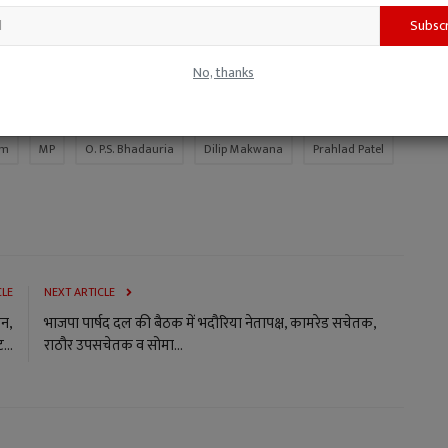
Subsc
No, thanks
am
MP
O. P.S. Bhadauria
Dilip Makwana
Prahlad Patel
CLE
NEXT ARTICLE
ोन,
भाजपा पार्षद दल की बैठक में भदौरिया नेतापक्ष, कामरेड सचेतक,
...
राठौर उपसचेतक व सोमा...