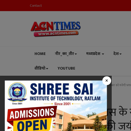
Contact
HOME
नीर_का_तीर
मध्यप्रदेश
देश
वीडियो
YOUTUBE
×
Home
मध्यप्रदेश
रतलाम
जनजातीय गौरव दिवस के रूप में 15 नवंबर को मनेगी भगवान
रतलाम
जनजातीय गौरव दिवस के रू
भगवान बिरसा मुंडा की जयं