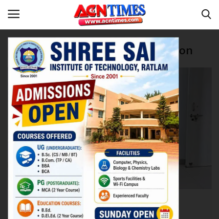
Tag:
Deendayalnagar police station
Home
रतलाम
Contact
नीर_का_तीर
मध्यप्रदेश
देश
विदेश
उत्तर प्रदेश