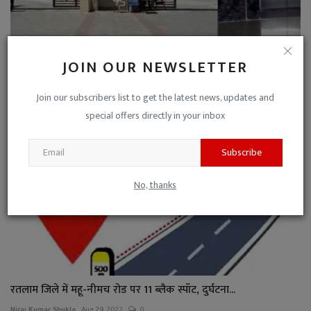
हाल-ए-मेडिकल कॉलेज : सभी लिफ्ट बंद, स्ट्रेचर पर कबूतरों...
JOIN OUR NEWSLETTER
Niraj Kumar Shukla
Oct 9, 2022
0
Join our subscribers list to get the latest news, updates and
special offers directly in your inbox
Subscribe
No, thanks
रतलाम जिले में महू-नीमच रोड पर 11 ब्लैक स्पॉट, दुर्घटना...
Niraj Kumar Shukla
Aug 29, 2022
0