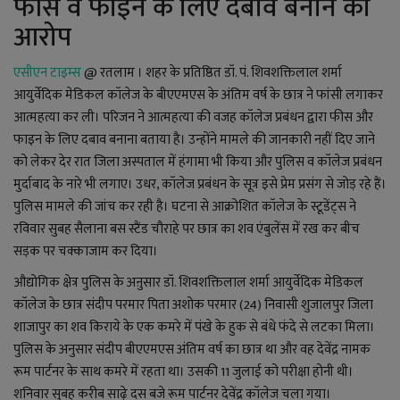
फीस व फाइन के लिए दबाव बनाने का
YouTube
आरोप
Language
एसीएन टाइम्स
@ रतलाम । शहर के प्रतिष्ठित डॉ. पं. शिवशक्तिलाल शर्मा
English
Hiindi
आयुर्वेदिक मेडिकल कॉलेज के बीएएमएस के अंतिम वर्ष के छात्र ने फांसी लगाकर
आत्महत्या कर ली। परिजन ने आत्महत्या की वजह कॉलेज प्रबंधन द्वारा फीस और
फाइन के लिए दबाव बनाना बताया है। उन्होंने मामले की जानकारी नहीं दिए जाने
को लेकर देर रात जिला अस्पताल में हंगामा भी किया और पुलिस व कॉलेज प्रबंधन
मुर्दाबाद के नारे भी लगाए। उधर, कॉलेज प्रबंधन के सूत्र इसे प्रेम प्रसंग से जोड़ रहे हैं।
पुलिस मामले की जांच कर रही है। घटना से आक्रोशित कॉलेज के स्टूडेंट्स ने
रविवार सुबह सैलाना बस स्टैंड चौराहे पर छात्र का शव एंबुलेंस में रख कर बीच
सड़क पर चक्काजाम कर दिया।
औद्योगिक क्षेत्र पुलिस के अऩुसार डॉ. शिवशक्तिलाल शर्मा आयुर्वेदिक मेडिकल
कॉलेज के छात्र संदीप परमार पिता अशोक परमार (24) निवासी शुजालपुर जिला
शाजापुर का शव किराये के एक कमरे में पंखे के हुक से बंधे फंदे से लटका मिला।
पुलिस के अनुसार संदीप बीएएमएस अंतिम वर्ष का छात्र था और वह देवेंद्र नामक
रूम पार्टनर के साथ कमरे में रहता था। उसकी 11 जुलाई को परीक्षा होनी थी।
शनिवार सुबह करीब साढ़े दस बजे रूम पार्टनर देवेंद्र कॉलेज चला गया।