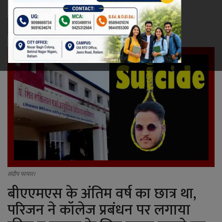
Updated: Jul 3, 2022 - 12:11
रेलवे
खेल
ज्योतिष
कला-साहित्य
निर्वाचन
धर्म-संस्कृति
करियर
संदीप परमार।
बीएएमएस के अंतिम वर्ष का छात्र था,
वीडियो
परिजन ने कॉलेज प्रबंधन पर लगाया