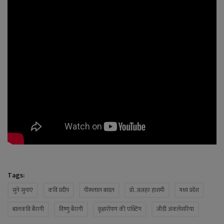
Tags:
सुने सुनाएं
कवि प्रदीप
पीरूलाल बादल
प्रो. अज़हर हाशमी
मध्य प्रदेश
बालकवि बैरागी
विष्णु बैरागी
वृक्षारोपण की एक्टिंग
जीडी अंकलेसरिया