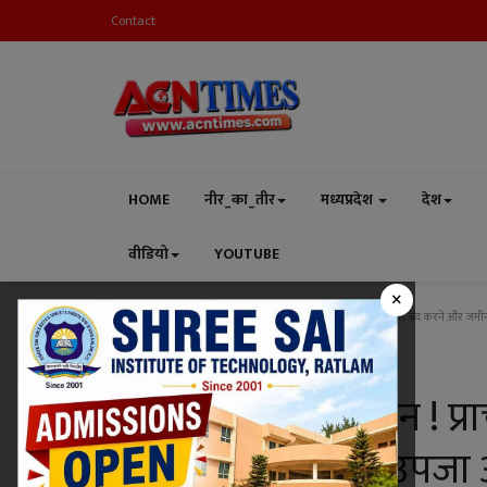
Contact
HOME
नीर_का_तीर
मध्यप्रदेश
देश
वीडियो
YOUTUBE
×
Home
धर्म-संस्कृति
मंदिर बचाओ अभियान ! प्राचीन श्री कृष्ण मंदिर बंद करने और जम
धर्म-संस्कृति
मंदिर बचाओ अभियान ! प्राच
और जमीन बेचने से उपजा