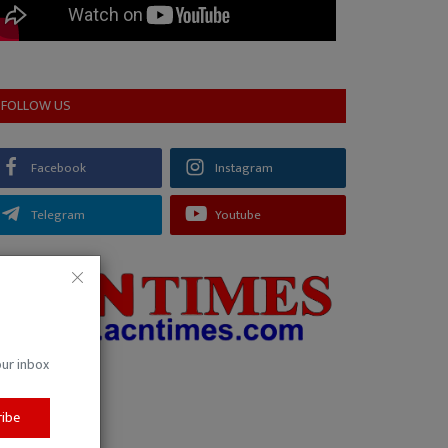
FOLLOW US
Facebook
Instagram
Telegram
Youtube
our inbox
ribe