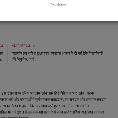
No, thanks
hiyan
Sanatan Dharma
Swami Krishnanand Ji Maharaj
Collector Office Ratlam
Religious News
CLE
NEXT ARTICLE
ंजय
महापौर का आदेश हुआ हवा ! विकास शाखा में हो गई दैवेभो कर्मचारी
...
की नियुक्ति, पार्ष...
य। इस दौरान सांध्य दैनिक 'रतलाम दर्शन' और हिंदी दैनिक 'साभार दर्शन', 'चेतना',
माचार-पत्रों और पत्रिकाओं में पूर्णकालिक संवाददाता, उप-संपादक और समाचार संपादक
स्वतंत्र लेखन के क्षेत्र में निरंतर सक्रिय रहते हुए वर्तमान में समाचार पोर्टल
 में। वर्ष 2011 से अब तक मप्र सरकार से राज्य स्तरीय अधिमान्यता प्राप्त पत्रकार।